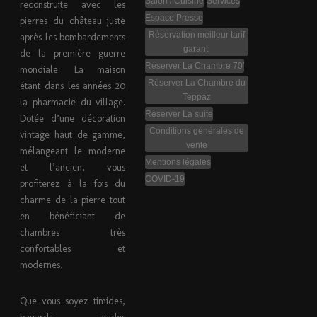
Salon / Cuisine
Services
reconstruite avec les
Espace Presse
pierres du château juste
Réservation meilleur tarif
après les bombardements
garanti
de la première guerre
Réserver La Chambre 70′
mondiale. La maison
Réserver La Chambre du
étant dans les années 20
Teppaz
la pharmacie du village.
Réserver La suite
Dotée d’une décoration
Conditions générales de
vintage haut de gamme,
vente
mélangeant le moderne
Mentions légales
et l’ancien, vous
COVID-19
profiterez à la fois du
charme de la pierre tout
en bénéficiant de
chambres très
confortables et
modernes.
Que vous soyez timides,