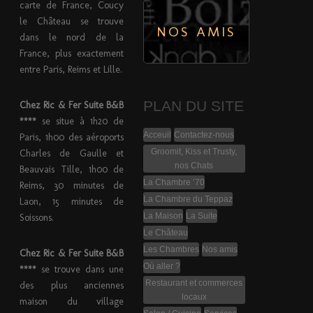
carte de France, Coucy
le Château se trouve
NOS AMIS
dans le nord de la
France, plus exactement
entre Paris, Reims et Lille.
PLAN DU SITE
Chez Ric & Fer Suite B&B
****
se situe à 1h20 de
Acceuil
Contactez-nous
Paris, 1h00 des aéroports
Groomit, Kiss et Trusty,
Charles de Gaulle et
nos Chats
Beauvais Tille, 1h00 de
La Chambre ’70
Reims, 30 minutes de
La Chambre du Teppaz
Laon, 15 minutes de
La Maison
La Suite
Soissons.
Le Château
Les Chambres
Nos amis
Chez Ric & Fer Suite B&B
Où aller ?
****
se trouve dans une
Restaurant et commerces
des plus anciennes
locaux
maison du village