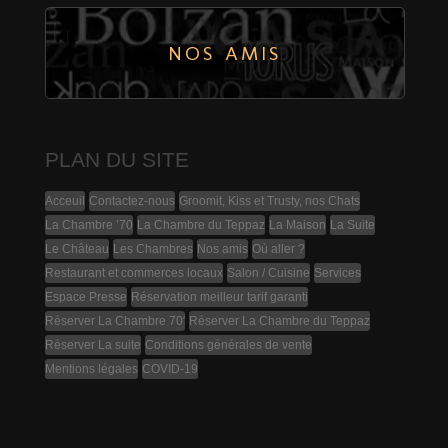
NOS AMIS
PLAN DU SITE
Acceuil
Contactez-nous
Groomit, Kiss et Trusty, nos Chats
La Chambre ’70
La Chambre du Teppaz
La Maison
La Suite
Le Château
Les Chambres
Nos amis
Où aller ?
Restaurant et commerces locaux
Salon / Cuisine
Services
Espace Presse
Réservation meilleur tarif garanti
Réserver La Chambre 70′
Réserver La Chambre du Teppaz
Réserver La suite
Conditions générales de vente
Mentions légales
COVID-19