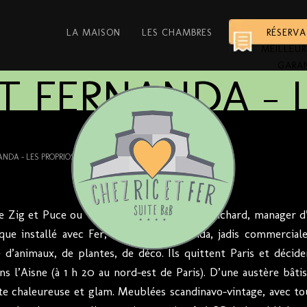
LA MAISON
LES CHAMBRES
RÉSERV
MEILLEUR
GARA
T FERNANDA – 
♥
ANDA – LES PROPRIOS ♥
 Zig et Puce ou Tif et Tondu ? Ric, c’est Richard, manager d’
ique installé avec Fer, sa femme Fernanda, jadis commercial
e d’animaux, de plantes, de déco. Ils quittent Paris et décid
 l’Aisne (à 1 h 20 au nord-est de Paris). D’une austère bâtis
te chaleureuse et glam. Meublées scandinavo-vintage, avec t