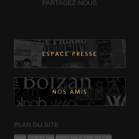
PARTAGEZ-NOUS
ESPACE PRESSE
Groomit
NOS AMIS
← PREVIOUS
NEXT →
BOTH COMMENTS AND TRACKBACKS ARE CURRENTLY CLOSED.
PLAN DU SITE
Acceuil
Contactez-nous
Groomit, Kiss et Trusty, nos Chats