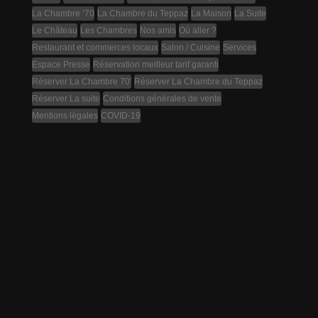
La Chambre ’70
La Chambre du Teppaz
La Maison
La Suite
Le Château
Les Chambres
Nos amis
Où aller ?
Restaurant et commerces locaux
Salon / Cuisine
Services
Espace Presse
Réservation meilleur tarif garanti
Réserver La Chambre 70′
Réserver La Chambre du Teppaz
Réserver La suite
Conditions générales de vente
Mentions légales
COVID-19