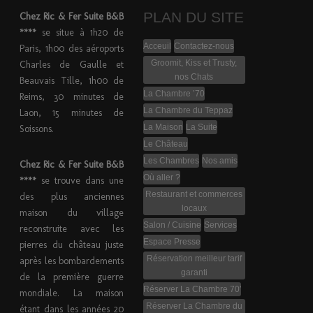
PLAN DU SITE
Chez Ric & Fer Suite B&B
****
se situe à 1h20 de
Acceuil
Contactez-nous
Paris, 1h00 des aéroports
Groomit, Kiss et Trusty,
Charles de Gaulle et
nos Chats
Beauvais Tille, 1h00 de
La Chambre ’70
Reims, 30 minutes de
La Chambre du Teppaz
Laon, 15 minutes de
La Maison
La Suite
Soissons.
Le Château
Les Chambres
Nos amis
Chez Ric & Fer Suite B&B
Où aller ?
****
se trouve dans une
Restaurant et commerces
des plus anciennes
locaux
maison du village
Salon / Cuisine
Services
reconstruite avec les
Espace Presse
pierres du château juste
Réservation meilleur tarif
après les bombardements
garanti
de la première guerre
Réserver La Chambre 70′
mondiale. La maison
Réserver La Chambre du
étant dans les années 20