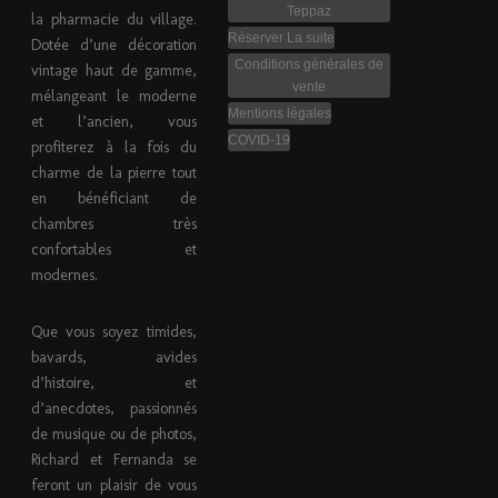
Teppaz
la pharmacie du village.
Réserver La suite
Dotée d’une décoration
Conditions générales de
vintage haut de gamme,
vente
mélangeant le moderne
Mentions légales
et l’ancien, vous
COVID-19
profiterez à la fois du
charme de la pierre tout
en bénéficiant de
chambres très
confortables et
modernes.
Que vous soyez timides,
bavards, avides
d’histoire, et
d’anecdotes, passionnés
de musique ou de photos,
Richard et Fernanda se
feront un plaisir de vous