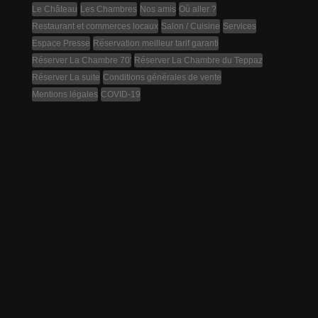
Le Château
Les Chambres
Nos amis
Où aller ?
Restaurant et commerces locaux
Salon / Cuisine
Services
Espace Presse
Réservation meilleur tarif garanti
Réserver La Chambre 70′
Réserver La Chambre du Teppaz
Réserver La suite
Conditions générales de vente
Mentions légales
COVID-19