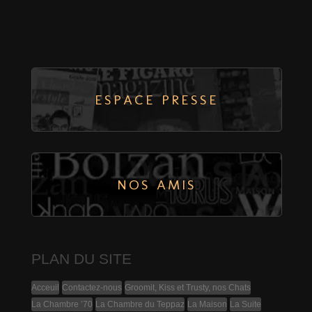
ESPACE PRESSE
NOS AMIS
PLAN DU SITE
Acceuil
Contactez-nous
Groomit, Kiss et Trusty, nos Chats
La Chambre ’70
La Chambre du Teppaz
La Maison
La Suite